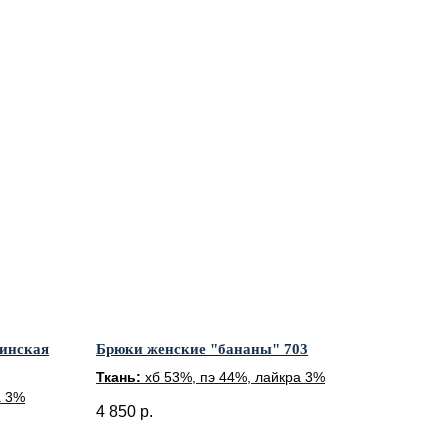
цинская
Брюки женские "бананы" 703
Ткань:
хб 53%, пэ 44%, лайкра 3%
а 3%
4 850
р.