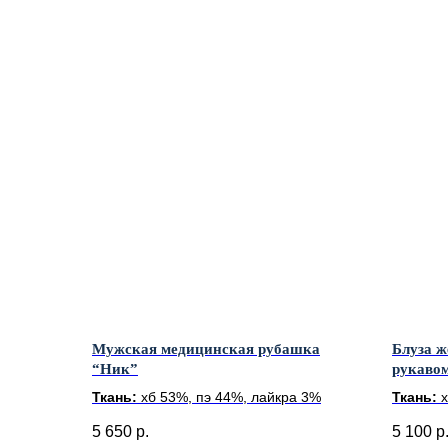
Мужская медицинская рубашка
Блуза ж
“Ник”
рукаво
Ткань:
хб 53%, пэ 44%, лайкра 3%
Ткань:
5 650
р.
5 100
р