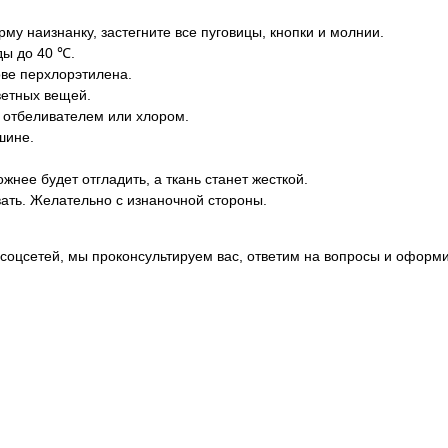
у наизнанку, застегните все пуговицы, кнопки и молнии.
ды до 40 ℃.
ове перхлорэтилена.
ветных вещей.
 отбеливателем или хлором.
шине.
нее будет отгладить, а ткань станет жесткой.
вать. Желательно с изнаночной стороны.
соцсетей, мы проконсультируем вас, ответим на вопросы и оформи