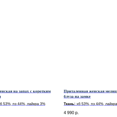
енская на запах с коротким
Приталенная женская меди
м
блуза на замке
хб 53%, пэ 44%, лайкра 3%
Ткань:
хб 53%, пэ 44%, лайкр
.
4 990
р.