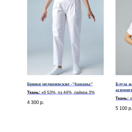
Брюки медицинские -"бананы"
Блуза ж
асиммет
Ткань:
хб 53%, пэ 44%, лайкра 3%
коротк
Ткань:
4 300
р.
5 100
р