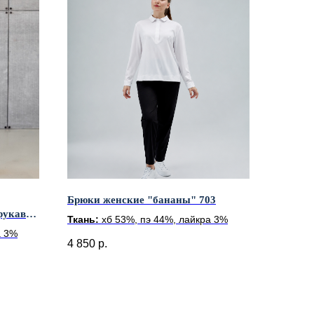
Брюки женские "бананы" 703
 рукавом
Ткань:
хб 53%, пэ 44%, лайкра 3%
а 3%
4 850
р.