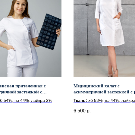
енская приталенная с
Медицинский халат с
ричной застежкой с
асимметричной застежкой с
им рукавом
3/4
хб 54%, пэ 44%, лайкра 2%
Ткань:
хб 53%, пэ 44%, лайкр
.
6 500
р.